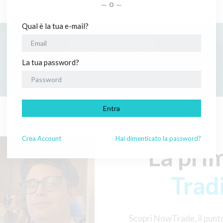
o
Qual è la tua e-mail?
Accedi a NowTrade
La tua password?
Entra
Crea
Account
Hai dimenticato la password?
La pri
Trad
Scopri NowTrade, il punt