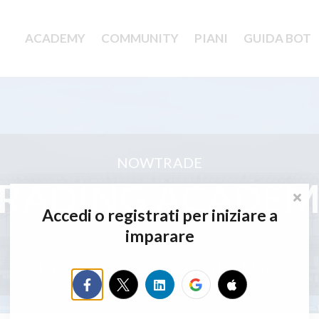
ACADEMY
COMMUNITY
PIANI
GUIDA BOT
NOWTRADE
RADING ACADE
Accedi o registrati per iniziare a
imparare
Diventa uno Sports Trader. Now.